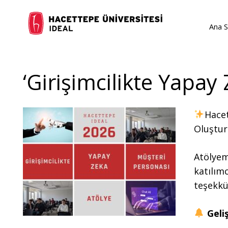
Ana S
‘Girişimcilikte Yapa
Hacet
Oluştur
Atölyem
katılımc
teşekkü
Geliş