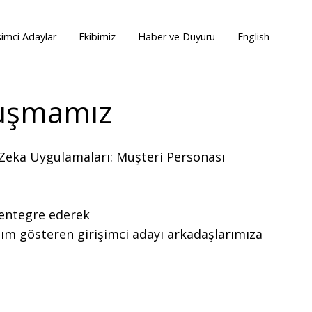
şimci Adaylar
Ekibimiz
Haber ve Duyuru
English
uluşmamız
y Zeka Uygulamaları: Müşteri Personası
 entegre ederek
tılım gösteren girişimci adayı arkadaşlarımıza