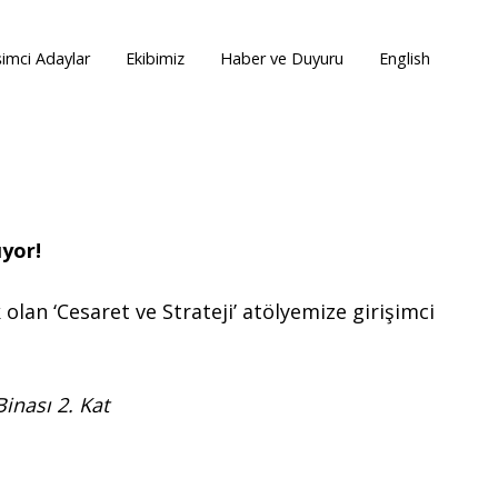
şimci Adaylar
Ekibimiz
Haber ve Duyuru
English
ıyor!
lan ‘Cesaret ve Strateji’ atölyemize girişimci
inası 2. Kat