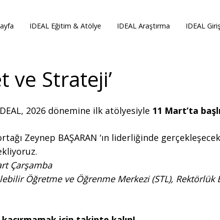
ayfa
IDEAL Eğitim & Atölye
IDEAL Araştırma
IDEAL Giri
t ve Strateji’
DEAL, 2026 dönemine ilk atölyesiyle
11 Mart’ta başl
rtağı Zeynep BAŞARAN ‘ın liderliğinde gerçekleşecek o
kliyoruz.
art Çarşamba
lebilir Öğretme ve Öğrenme Merkezi (STL), Rektörlük B
 kaçırmamak için takipte kalın!