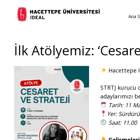
Ana S
İlk Atölyemiz: ‘Cesare
Hacettepe I
STRTJ kurucu o
adaylarımızı be
Tarih: 11 M
Yer: Sürdürü
Saat: 11.00
Gelişmeleri